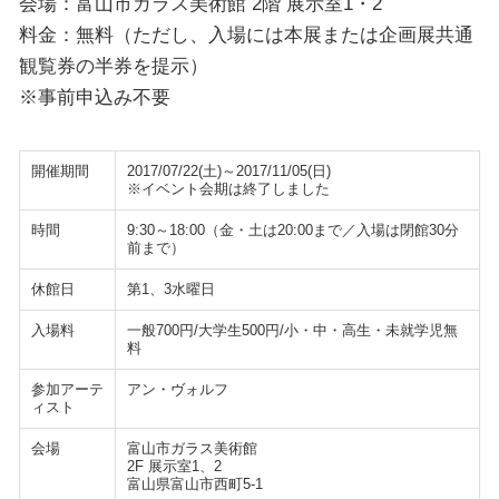
会場：富山市ガラス美術館 2階 展示室1・2
料金：無料（ただし、入場には本展または企画展共通
観覧券の半券を提示）
※事前申込み不要
開催期間
2017/07/22(土)～2017/11/05(日)
※イベント会期は終了しました
時間
9:30～18:00（金・土は20:00まで／入場は閉館30分
前まで）
休館日
第1、3水曜日
入場料
一般700円/大学生500円/小・中・高生・未就学児無
料
参加アーテ
アン・ヴォルフ
ィスト
会場
富山市ガラス美術館
2F 展示室1、2
富山県富山市西町5-1