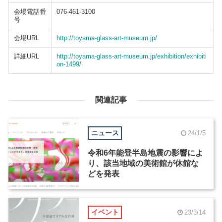
会場電話番
076-461-3100
号
会場URL
http://toyama-glass-art-museum.jp/
詳細URL
http://toyama-glass-art-museum.jp/exhibition/exhibiti
on-1499/
関連記事
ニュース
24/1/5
令和6年能登半島地震の影響によ
り、該当地域の美術館が休館な
どを発表
イベント
23/3/14