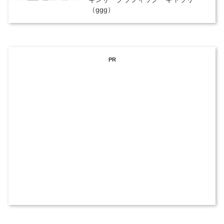
（ggg）
PR