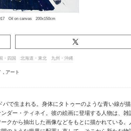
017 Oil on canvas 200x150cm
国・四国
北海道・東北
九州・沖縄
イ
,
アート
ルドバで生まれる。身体にタトゥーのような青い線が描
サンダー・ティネイ。彼の絵画に登場する人物は、雑
ワークから抽出した画像などをもとに描かれている。