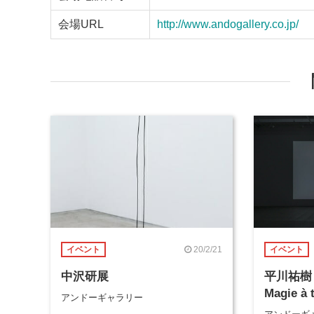
会場URL
http://www.andogallery.co.jp/
20/2/21
イベント
イベント
中沢研展
平川祐樹 “R
Magie à 
アンドーギャラリー