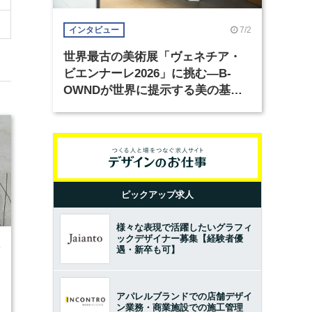
7/2
インタビュー
世界最古の美術展「ヴェネチア・
ビエンナーレ2026」に挑む―B-
OWNDが世界に提示する美の基準
とは？（前編）
ピックアップ求人
様々な表現で活躍したいグラフィ
ックデザイナー募集【経験者優
0
遇・新卒も可】
アパレルブランドでの店舗デザイ
ン業務・商業施設での施工管理