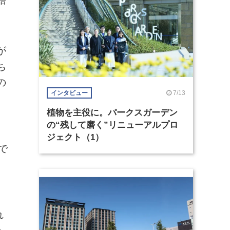
語
が
ち
の
7/13
インタビュー
植物を主役に。パークスガーデン
の“残して磨く”リニューアルプロ
、
ジェクト（1）
で
、
れ