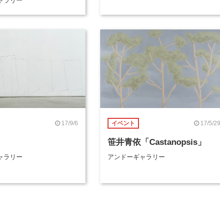
ャラリー
17/9/6
17/5/2
イベント
笹井青依「Castanopsis」
ャラリー
アンドーギャラリー