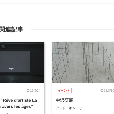
関連記事
19/5/24
18/8/3
イベント
êve d’artiste La
中沢研展
travers les âges”
アンドーギャラリー