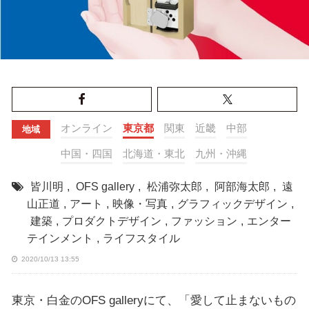
オンライン
東京都
関東
近畿
中部
地域
中国・四国
北海道・東北
九州・沖縄
皆川明
,
OFS gallery
,
松浦弥太郎
,
阿部海太郎
,
遠
山正道
,
アート
,
映像・写真
,
グラフィックデザイン
,
建築
,
プロダクトデザイン
,
ファッション
,
エンター
テインメント
,
ライフスタイル
2020/10/13 13:55
東京・白金のOFS galleryにて、「愛して止まないもの