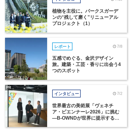
植物を主役に。パークスガーデ
ンの“残して磨く”リニューアル
プロジェクト（1）
レポート
7/8
五感でめぐる、金沢デザイン
旅。建築・工芸・香りに出会う4
つのスポット
PR
インタビュー
7/2
世界最古の美術展「ヴェネチ
ア・ビエンナーレ2026」に挑む
―B-OWNDが世界に提示する美
の基準とは？（前編）