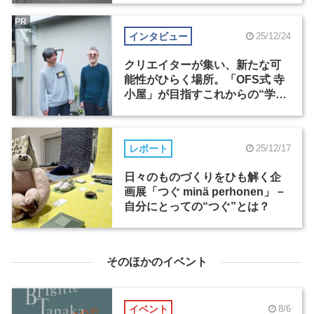
PR
インタビュー
25/12/24
クリエイターが集い、新たな可
能性がひらく場所。「OFS式 寺
小屋」が目指すこれからの“学
び”のかたち
レポート
25/12/17
日々のものづくりをひも解く企
画展「つぐ minä perhonen」－
自分にとっての“つぐ”とは？
そのほかのイベント
イベント
8/6