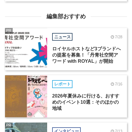
編集部おすすめ
PR
ニュース
7/28
ロイヤルホストなど3ブランドへ
の提案を募集！「丹青社空間ア
ワード with ROYAL」が開始
レポート
7/16
2026年夏休みに行ける、おすす
めのイベント10選：そのほかの
地域
PR
インタビュー
7/13