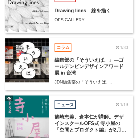
Drawing lines 線を描く
OFS GALLERY
コラム
1/30
編集部の「そういえば、」―ゴ
ールデンピンデザインアワード
展 in 台湾
JDN編集部の「そういえば、」
PR
ニュース
1/19
篠崎恵美、倉本仁が講師。デザ
インスクールOFS式 寺小屋の
「空間とプロダクト編」が2月1
日まで申込受付中