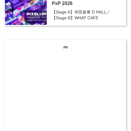
PxP 2026
【Stage A】寺田倉庫 D HALL／
【Stage B】WHAT CAFE
PR