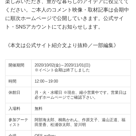
楽しみいただき、豊かな暮らしのアイデアに役立てて
ください。ご本人のコメント映像・取材記事は会期中
に順次ホームページで公開していきます。公式サイ
ト・SNSアカウントにてお知らせします。
《本文は公式サイト紹介文より抜粋／一部編集》
開催期間
2020/10/02(金)～2020/11/01(日)
※イベント会期は終了しました
時間
12:00～19:00
休館日
月・火・水曜日 ※現在、縮小営業中です。営業日は
必ずホームページでご確認下さい。
入場料
無料
参加アーテ
阿部海太郎、桐島かれん、作原文子、遠山正道、福
ィスト
田里香、松浦弥太郎、皆川明
会場
OFS gallery