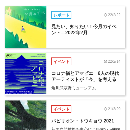
レポート
22/2/22
見たい、知りたい！今月のイベ
ント―2022年2月
イベント
22/2/14
コロナ禍とアマビエ 6人の現代
アーティストが「今」を考える
角川武蔵野ミュージアム
イベント
21/3/29
パビリオン・トウキョウ 2021
新国立競技場を中心に半径約3km圏内