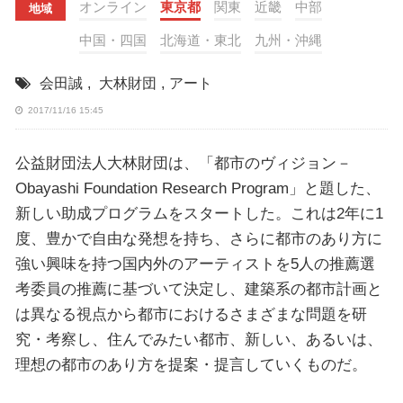
オンライン
東京都
関東
近畿
中部
地域
中国・四国
北海道・東北
九州・沖縄
会田誠
,
大林財団
,
アート
2017/11/16 15:45
公益財団法人大林財団は、「都市のヴィジョン－
Obayashi Foundation Research Program」と題した、
新しい助成プログラムをスタートした。これは2年に1
度、豊かで自由な発想を持ち、さらに都市のあり方に
強い興味を持つ国内外のアーティストを5人の推薦選
考委員の推薦に基づいて決定し、建築系の都市計画と
は異なる視点から都市におけるさまざまな問題を研
究・考察し、住んでみたい都市、新しい、あるいは、
理想の都市のあり方を提案・提言していくものだ。