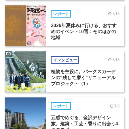
レポート
7/16
2026年夏休みに行ける、おすす
めのイベント10選：そのほかの
地域
PR
インタビュー
7/13
植物を主役に。パークスガーデ
ンの“残して磨く”リニューアル
プロジェクト（1）
レポート
7/8
五感でめぐる、金沢デザイン
旅。建築・工芸・香りに出会う4