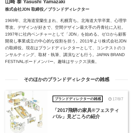
山崎 泰
Yasushi Yamazaki
株式会社JDN 取締役／ブランドディレクター
1969年、北海道室蘭生まれ、札幌育ち。北海道大学卒業、心理学
専攻。デザインが好きで、空間デザイン最大手の丹青社に入社。
1997年に社内ベンチャーとして「JDN」を始める。ゼロから顧客
開発し事業成立の中心的な役割を担う。2011年より株式会社JDN
の取締役。現在はブランドディレクターとして、コンテストのコ
ンサルティング、取材・執筆、講演なども行う。JAPAN BRAND
FESTIVALボードメンバー。趣味はサックス演奏。
そのほかのブランドディレクターの雑感
17/8/7
ブランドディレクターの雑感
「2017飛騨の家具®︎フェスティ
バル」見どころの紹介