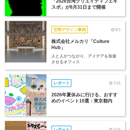
「2026台湾クリエイティブエキ
スポ」が8月31日まで開催
空間デザイン事例
8/3
株式会社メルカリ「Culture
Hub」
人と人がつながり、アイデアを加速
させるオフィス
レポート
7/16
2026年夏休みに行ける、おすす
めのイベント10選：東京都内
レポート
7/16