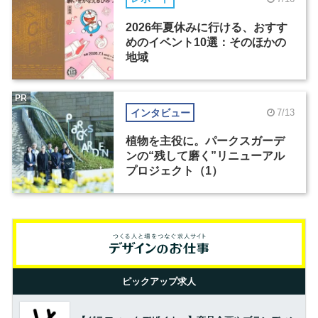
2026年夏休みに行ける、おすす
めのイベント10選：そのほかの
地域
PR
インタビュー
7/13
植物を主役に。パークスガーデ
ンの“残して磨く”リニューアル
プロジェクト（1）
ピックアップ求人