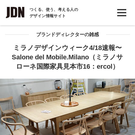
INTERVIEW
つくる、使う、考える人の
デザイン情報サイト
インタビュー
REPORT
ブランドディレクターの雑感
レポート
ミラノデザインウィーク4/18速報〜
Salone del Mobile.Milano（ミラノサ
COLUMN
ローネ国際家具見本市16：ercol）
コラム