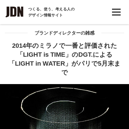
INTERVIEW
つくる、使う、考える人の
デザイン情報サイト
インタビュー
REPORT
ブランドディレクターの雑感
レポート
2014年のミラノで一番と評価された
「LIGHT is TIME」のDGT.による
COLUMN
「LIGHT in WATER」がパリで5月末ま
コラム
で