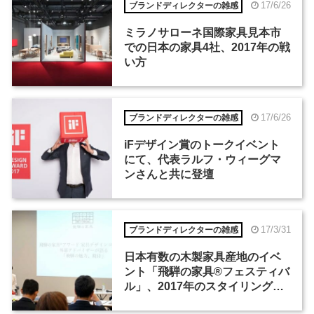
17/6/26
ブランドディレクターの雑感
ミラノサローネ国際家具見本市
での日本の家具4社、2017年の戦
い方
17/6/26
ブランドディレクターの雑感
iFデザイン賞のトークイベント
にて、代表ラルフ・ウィーグマ
ンさんと共に登壇
17/3/31
ブランドディレクターの雑感
日本有数の木製家具産地のイベ
ント「飛騨の家具®フェスティバ
ル」、2017年のスタイリングテ
ーマは「ホテル」