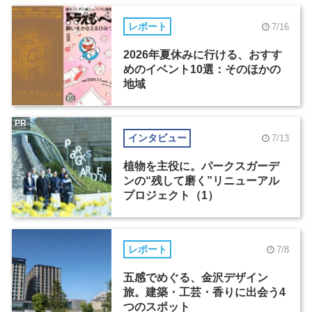
レポート
7/16
2026年夏休みに行ける、おすす
めのイベント10選：そのほかの
地域
PR
インタビュー
7/13
植物を主役に。パークスガーデ
ンの“残して磨く”リニューアル
プロジェクト（1）
レポート
7/8
五感でめぐる、金沢デザイン
旅。建築・工芸・香りに出会う4
つのスポット