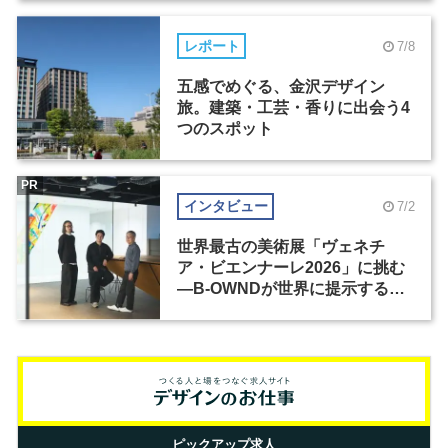
レポート
7/8
五感でめぐる、金沢デザイン
旅。建築・工芸・香りに出会う4
つのスポット
PR
インタビュー
7/2
世界最古の美術展「ヴェネチ
ア・ビエンナーレ2026」に挑む
―B-OWNDが世界に提示する美
の基準とは？（前編）
ピックアップ求人