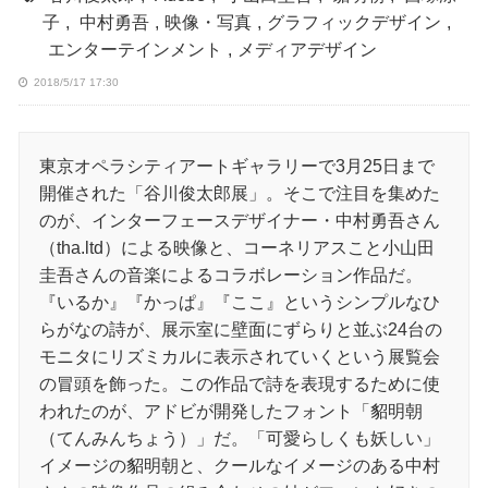
子
,
中村勇吾
,
映像・写真
,
グラフィックデザイン
,
エンターテインメント
,
メディアデザイン
2018/5/17 17:30
東京オペラシティアートギャラリーで3月25日まで
開催された「谷川俊太郎展」。そこで注目を集めた
のが、インターフェースデザイナー・中村勇吾さん
（tha.ltd）による映像と、コーネリアスこと小山田
圭吾さんの音楽によるコラボレーション作品だ。
『いるか』『かっぱ』『ここ』というシンプルなひ
らがなの詩が、展示室に壁面にずらりと並ぶ24台の
モニタにリズミカルに表示されていくという展覧会
の冒頭を飾った。この作品で詩を表現するために使
われたのが、アドビが開発したフォント「貂明朝
（てんみんちょう）」だ。「可愛らしくも妖しい」
イメージの貂明朝と、クールなイメージのある中村