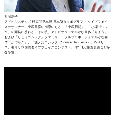
西塚涼子
アドビシステムズ 研究開発本部 日本語タイポグラフィ タイプフェイ
スデザイナー。小塚昌彦の指導のもと、「小塚明朝」、「小塚ゴシッ
ク」の開発に携わる。その後、アドビオリジナルかな書体「りょう」
および「りょうゴシック」ファミリー、フルプロポーショナルかな書
体「かづらき」、「源ノ角ゴシック（Source Han Sans）」をリリー
ス。モリサワ国際タイプフェイスコンテスト、NY TDC審査員賞など多
数受賞。