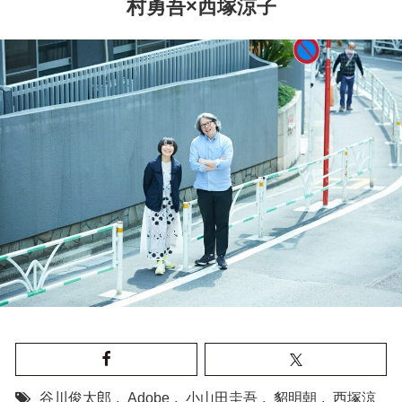
村勇吾×西塚涼子
谷川俊太郎
,
Adobe
,
小山田圭吾
,
貂明朝
,
西塚涼