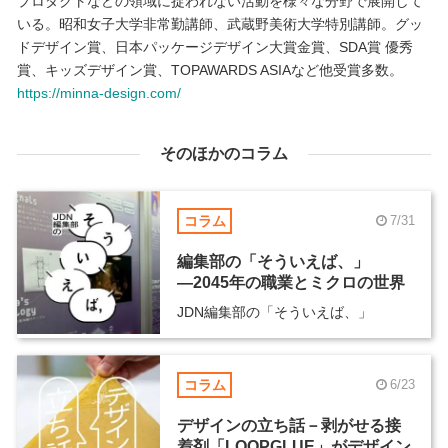
プロダクトなどの領域に捉われない活動を様々な分野で展開して
いる。昭和女子大学非常勤講師、武蔵野美術大学特別講師。グッ
ドデザイン賞、日本パッケージデザイン大賞金賞、SDA賞 優秀
賞、キッズデザイン賞、TOPAWARDS ASIAなど他受賞多数。
https://minna-design.com/
そのほかのコラム
コラム
7/31
編集部の「そういえば、」
―2045年の職業とミクロの世界
JDN編集部の「そういえば、」
コラム
6/23
デザインの立ち話－剥がせる接
着剤「LOOPGLUE」がデザイン