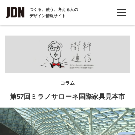
INTERVIEW
つくる、使う、考える人の
デザイン情報サイト
インタビュー
REPORT
レポート
COLUMN
コラム
コラム
第57回ミラノサローネ国際家具見本市