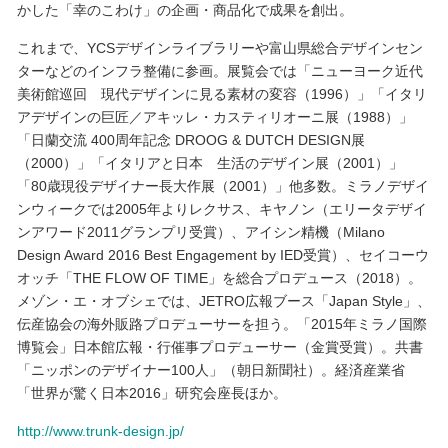
かした「幸のこわけ」の企画・商品化で成果を創出。
これまで、YCSデザインライブラリーや富山県総合デザインセン
ターなどのインフラ整備に参画。展覧会では「ニューヨーク近代
美術館巡回 現代デザインに見る素材の変容（1996）」「イタリ
アデザインの巨匠／アキッレ・カスティリオーニ展（1988）」
「日蘭交流 400周年記念 DROOG & DUTCH DESIGN展
（2000）」「イタリアと日本 生活のデザイン展（2001）」
「80歳現役デザイナー長大作展（2001）」他多数。ミラノデザイ
ンウィークでは2005年よりレクサス、キヤノン（エリータデザイ
ンアワード2011グランプリ受賞）、アイシン精機（Milano
Design Award 2016 Best Engagement by IED受賞）、セイコーウ
オッチ「THE FLOW OF TIME」を総合プロデュース（2018）。
メゾン・エ・オブシェでは、JETRO広報ブース「Japan Style」、
伝産協会の海外販路プロデューサーを担う。「2015年ミラノ国際
博覧会」日本館広報・行催事プロデューサー（金賞受賞）。共書
「ニッポンのデザイナー100人」（朝日新聞社）。経済産業省
「世界が驚く日本2016」研究会座長ほか。
http://www.trunk-design.jp/