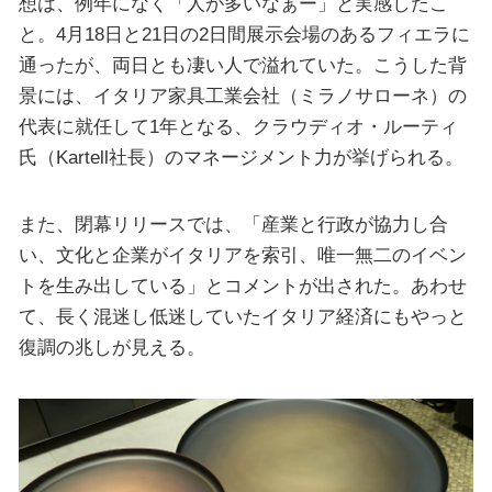
想は、例年になく「人が多いなぁー」と実感したこ
と。4月18日と21日の2日間展示会場のあるフィエラに
通ったが、両日とも凄い人で溢れていた。こうした背
景には、イタリア家具工業会社（ミラノサローネ）の
代表に就任して1年となる、クラウディオ・ルーティ
氏（Kartell社長）のマネージメント力が挙げられる。
また、閉幕リリースでは、「産業と行政が協力し合
い、文化と企業がイタリアを索引、唯一無二のイベン
トを生み出している」とコメントが出された。あわせ
て、長く混迷し低迷していたイタリア経済にもやっと
復調の兆しが見える。