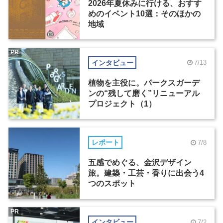
2026年夏休みに行ける、おすす
めのイベント10選：そのほかの
地域
PR
インタビュー
7/13
植物を主役に。パークスガーデ
ンの“残して磨く”リニューアル
プロジェクト（1）
レポート
7/8
五感でめぐる、金沢デザイン
旅。建築・工芸・香りに出会う4
つのスポット
PR
インタビュー
7/2