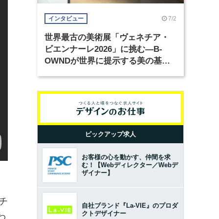
7/2
インタビュー
世界最古の美術展「ヴェネチア・
ビエンナーレ2026」に挑む―B-
OWNDが世界に提示する美の基準
とは？（前編）
ピックアップ求人
お客様の心を動かす、仲間を求
む！【Webディレクター／Webデ
ザイナー】
、
チ
自社ブランド『La-VIE』のプロダ
クトデザイナー
わ