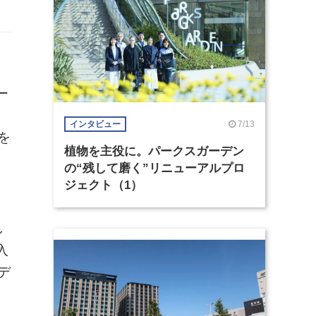
ー
自
7/13
インタビュー
を
植物を主役に。パークスガーデン
の“残して磨く”リニューアルプロ
ジェクト（1）
っ
し
入
デ
、