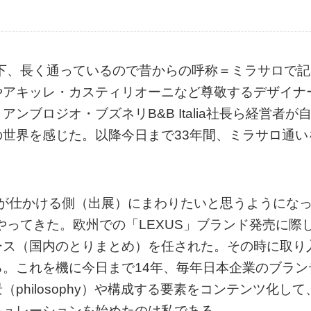
以下、長く通っているので昔からの呼称＝ミラサロで記
やアキッレ・カスティリオーニなど尊敬するデザイナ
ブロジオ・ブズネリB&B Italia社長ら経営者が
世界を感じた。以降今日まで33年間、ミラサロ通い
自分が仕かける側（出展）にまわりたいと思うようにな
やってきた。欧州での「LEXUS」ブランド発売に際
ース（国内のとりまとめ）を任された。その時に取り
。これを機に今日まで14年、毎年日本企業のブラン
hilosophy）や構成する要素をコンテンツ化して
キュレーションを始めたのは私である。