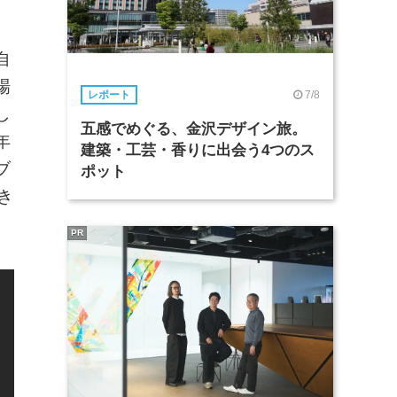
自
場
7/8
レポート
し
五感でめぐる、金沢デザイン旅。
年
建築・工芸・香りに出会う4つのス
ブ
ポット
き
PR