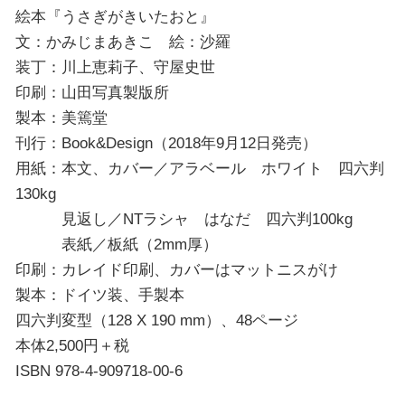
絵本『うさぎがきいたおと』
文：かみじまあきこ 絵：沙羅
装丁：川上恵莉子、守屋史世
印刷：山田写真製版所
製本：美篶堂
刊行：Book&Design（2018年9月12日発売）
用紙：本文、カバー／アラベール ホワイト 四六判
130kg
見返し／NTラシャ はなだ 四六判100kg
表紙／板紙（2mm厚）
印刷：カレイド印刷、カバーはマットニスがけ
製本：ドイツ装、手製本
四六判変型（128 X 190 mm）、48ページ
本体2,500円＋税
ISBN 978-4-909718-00-6