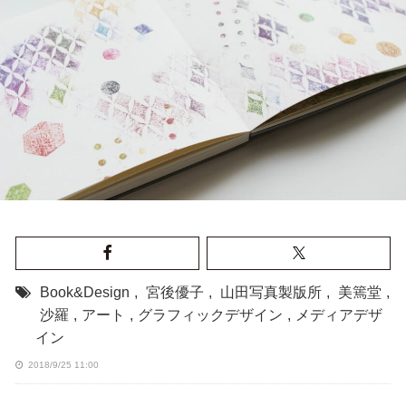
Book&Design
,
宮後優子
,
山田写真製版所
,
美篶堂
,
沙羅
,
アート
,
グラフィックデザイン
,
メディアデザ
イン
2018/9/25 11:00