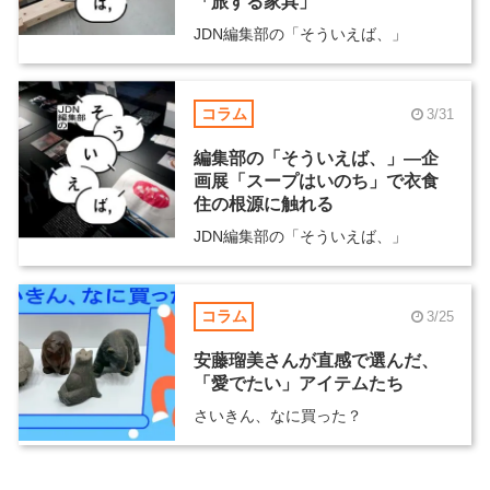
「旅する家具」
JDN編集部の「そういえば、」
コラム
3/31
編集部の「そういえば、」―企
画展「スープはいのち」で衣食
住の根源に触れる
JDN編集部の「そういえば、」
コラム
3/25
安藤瑠美さんが直感で選んだ、
「愛でたい」アイテムたち
さいきん、なに買った？