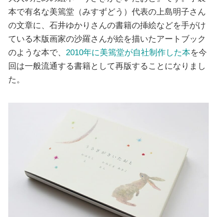
本で有名な美篶堂（みすずどう）代表の上島明子さん
の文章に、石井ゆかりさんの書籍の挿絵などを手がけ
ている木版画家の沙羅さんが絵を描いたアートブック
のような本で、
2010年に美篶堂が自社制作した本
を今
回は一般流通する書籍として再版することになりまし
た。