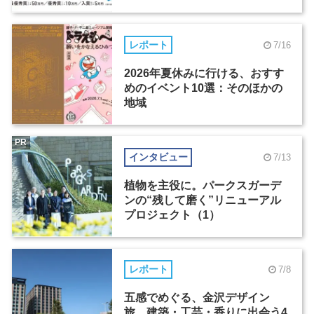
レポート
7/16
2026年夏休みに行ける、おすす
めのイベント10選：そのほかの
地域
PR
インタビュー
7/13
植物を主役に。パークスガーデ
ンの“残して磨く”リニューアル
プロジェクト（1）
レポート
7/8
五感でめぐる、金沢デザイン
旅。建築・工芸・香りに出会う4