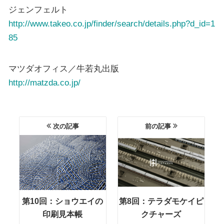
ジェンフェルト
http://www.takeo.co.jp/finder/search/details.php?d_id=1
85
マツダオフィス／牛若丸出版
http://matzda.co.jp/
次の記事
前の記事
第10回：ショウエイの
第8回：テラダモケイピ
印刷見本帳
クチャーズ