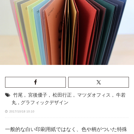
竹尾
,
宮後優子
,
松田行正
,
マツダオフィス
,
牛若
丸
,
グラフィックデザイン
2017/10/18 10:10
一般的な白い印刷用紙ではなく、色や柄がついた特殊