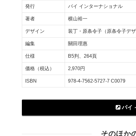
発行
パイ インターナショナル
著者
横山裕一
デザイン
装丁・原条令子（原条令子デザ
編集
關田理惠
仕様
B5判、264頁
価格（税込）
2,970円
ISBN
978-4-7562-5727-7 C0079
パイ 
そのほか