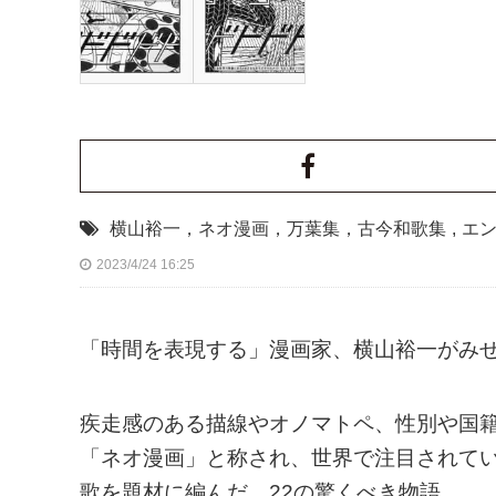
横山裕一，ネオ漫画，万葉集，古今和歌集
,
エ
2023/4/24 16:25
「時間を表現する」漫画家、横山裕一がみ
疾走感のある描線やオノマトペ、性別や国
「ネオ漫画」と称され、世界で注目されてい
歌を題材に編んだ、22の驚くべき物語。