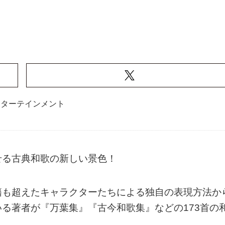
ンターテインメント
せる古典和歌の新しい景色！
籍も超えたキャラクターたちによる独自の表現方法か
る著者が『万葉集』『古今和歌集』などの173首の