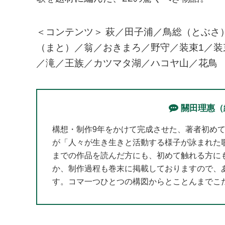
＜コンテンツ＞ 萩／田子浦／鳥総（とぶさ
（まと）／翁／おきまろ／野守／装束1／装
／滝／王族／カツマタ湖／ハコヤ山／花鳥
關田理惠（
構想・制作9年をかけて完成させた、著者初め
が「人々が生き生きと活動する様子が詠まれた
までの作品を読んだ方にも、初めて触れる方に
か、制作過程も巻末に掲載しておりますので、
す。コマ一つひとつの構図からとことんまでこ