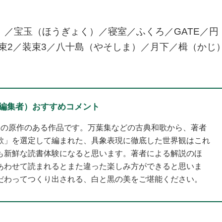
）／宝玉（ほうぎょく）／寝室／ふくろ／GATE／円
束2／装束3／八十島（やそしま）／月下／楫（かじ
編集者）おすすめコメント
ての原作のある作品です。万葉集などの古典和歌から、著者
歌」を選定して編まれた、具象表現に徹底した世界観はこれ
も新鮮な読書体験になると思います。著者による解説のほ
あわせて読まれるとまた違った楽しみ方ができると思いま
だわってつくり出される、白と黒の美をご堪能ください。