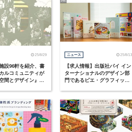
PR
25/8/29
25/8/1
ニュース
施設96軒を紹介、書
【求人情報】出版社パイ イン
カルコミュニティが
ターナショナルのデザイン部
空間とデザイン』が
門であるピエ・グラフィック
ス有限会社が、グラフィック
デザイナーを募集