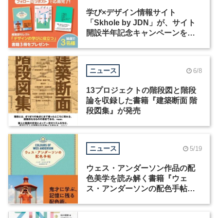
学び×デザイン情報サイト
「Skhole by JDN」が、サイト
開設半年記念キャンペーンを実
施中
ニュース
6/8
13プロジェクトの階段図と階段
論を収録した書籍『建築断面 階
段図集』が発売
ニュース
5/19
ウェス・アンダーソン作品の配
色美学を読み解く書籍『ウェ
ス・アンダーソンの配色手帖』
が発売