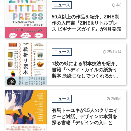
ニュース
4/8
50点以上の作品を紹介、ZINE制
作の入門書『ZINE&リトルプレ
ス ビギナーズガイド』が4月発売
ニュース
25/11/14
1枚の紙による製本技法を紹介、
書籍『ヘディ・カイルの紙折り
製本 糸綴じなしでつくれるかわ
いい本とオブジェ』が発売
ニュース
25/9/9
有馬トモユキが15人のクリエイ
ターと対話、デザインの本質を
探る書籍『デザインの入口と出
口』が発売