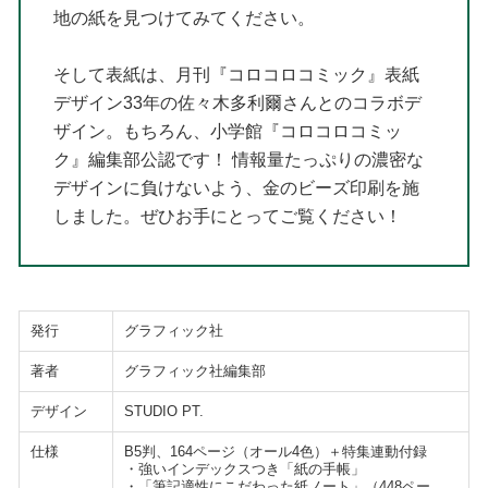
地の紙を見つけてみてください。
そして表紙は、月刊『コロコロコミック』表紙
デザイン33年の佐々木多利爾さんとのコラボデ
ザイン。もちろん、小学館『コロコロコミッ
ク』編集部公認です！ 情報量たっぷりの濃密な
デザインに負けないよう、金のビーズ印刷を施
しました。ぜひお手にとってご覧ください！
発行
グラフィック社
著者
グラフィック社編集部
デザイン
STUDIO PT.
仕様
B5判、164ページ（オール4色）＋特集連動付録
・強いインデックスつき「紙の手帳」
・「筆記適性にこだわった紙ノート」（448ペー