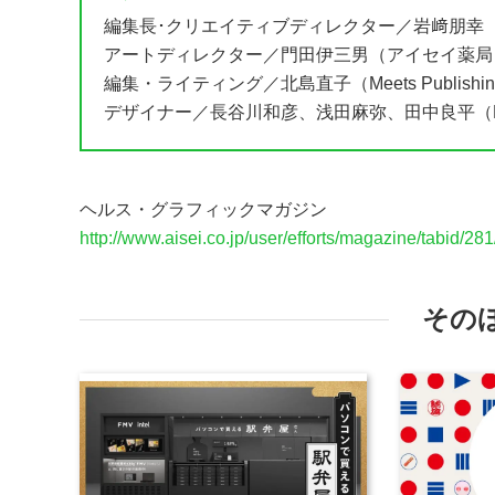
編集長･クリエイティブディレクター／岩﨑朋幸
アートディレクター／門田伊三男（アイセイ薬局）、
編集・ライティング／北島直子（Meets Publishi
デザイナー／長谷川和彦、浅田麻弥、田中良平（DO
ヘルス・グラフィックマガジン
http://www.aisei.co.jp/user/efforts/magazine/tabid/28
その