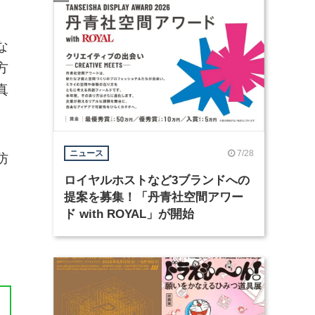
な
方
真
7/28
ニュース
防
ロイヤルホストなど3ブランドへの
提案を募集！「丹青社空間アワー
ド with ROYAL」が開始