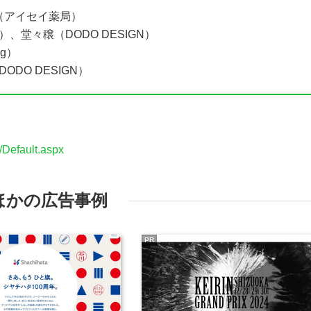
（アイセイ薬局）
堂々穣（DODO DESIGN）
ng）
DO DESIGN）
1/Default.aspx
ほかの広告事例
PR