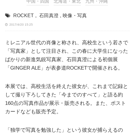
中国・四国
北海道・東北
九州・沖縄
ROCKET
,
石田真澄
,
映像・写真
2017/4/20 15:25
ミレニアル世代の肖像と称され、高校生という若さで
「写真家」として注目され、この春に大学生になった
ばかりの新進気鋭写真家、石田真澄による初個展
「GINGER ALE」が表参道ROCKETで開催される。
本展では、高校生活を終えた彼女が、これまで記録と
して撮り下ろしてきた「今までのすべて」と語る約
160点の写真作品が展示・販売される。また、ポスト
カードなども販売予定。
「独学で写真を勉強した」という彼女が捕らえるの