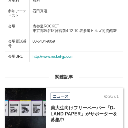
入場料
無料
参加アーテ
石田真澄
ィスト
会場
表参道ROCKET
東京都渋谷区神宮前4-12-10 表参道ヒルズ同潤館3F
会場電話番
03-6434-9059
号
会場URL
http://www.rocket-jp.com
関連記事
ニュース
20/7/1
美大生向けフリーペーパー「D-
LAND PAPER」がサポーターを
募集中