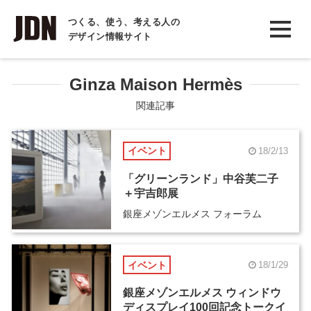
INTERVIEW
つくる、使う、考える人の
デザイン情報サイト
インタビュー
REPORT
Ginza Maison Hermès
レポート
関連記事
COLUMN
イベント
18/2/13
コラム
「グリーンランド」中谷芙二子
＋宇吉郎展
銀座メゾンエルメス フォーラム
イベント
18/1/29
銀座メゾンエルメス ウィンドウ
ディスプレイ100回記念トークイ