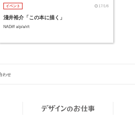
17/1/6
イベント
淺井裕介「この本に描く」
NADiff a/p/a/r/t
合わせ