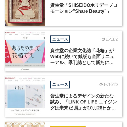
資生堂「SHISEIDOホリデープロ
モーション“Share Beauty”」
ニュース
16/11/2
資生堂の企業文化誌「花椿」が
Webに続いて紙版も全面リニュ
ーアル、季刊誌として新たにス
タート
ニュース
16/10/20
資生堂によるデザインの新たな
試み、「LINK OF LIFE エイジン
グは未来だ 展」が10月28日から
開催