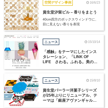
空間デザイン事例
16/6/23
資生堂汐留ビル – 香りをまとう
40cm四方のボックスウィンドウに、
目に見えない香りを表現
ニュース
15/10/14
「感触」をテーマにしたインス
タレーション、「LINK OF
LIFE さわる。ふれる。美の大
実験室 展」資生堂銀座ビルで開
催
ニュース
15/8/10
資生堂パーラー洋菓子シリーズ
が25年ぶりにリニューアル、テ
ーマは「銀座アヴァンギャル
ド」