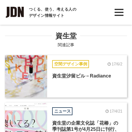
INTERVIEW
つくる、使う、考える人の
デザイン情報サイト
インタビュー
REPORT
資生堂
レポート
関連記事
COLUMN
空間デザイン事例
17/6/2
コラム
資生堂汐留ビル－Radiance
ニュース
17/4/21
資生堂の企業文化誌「花椿」の
季刊誌第1号が4月25日に刊行、