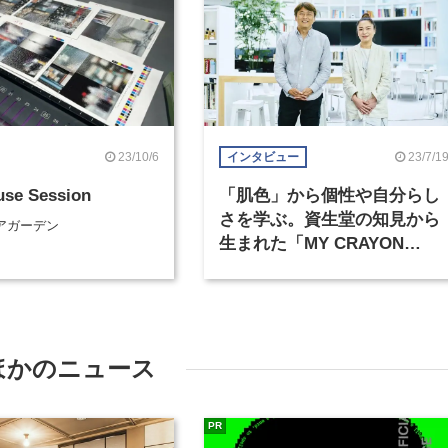
23/10/6
23/7/1
インタビュー
use Session
「肌色」から個性や自分らし
さを学ぶ。資生堂の知見から
アガーデン
生まれた「MY CRAYON
PROJECT」（1）
ほかのニュース
PR