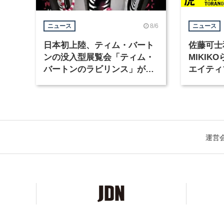
8/6
ニュース
ニュース
日本初上陸、ティム・バート
佐藤可士
ンの没入型展覧会「ティム・
MIKI
バートンのラビリンス」が東
エイティ
京・豊洲で開催
「虎ノ門
催
運営