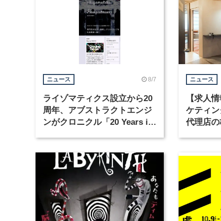
8/7
ニュース
ニュース
ライゾマティクス設立から20
【求人情
周年、アブストラクトエンジ
ケティン
ンがクロニクル「20 Years in
代理店の
Motion」を公開
グラフィ
集