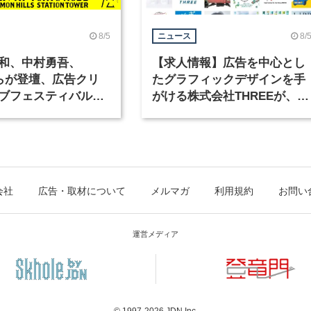
8/5
8/
ニュース
和、中村勇吾、
【求人情報】広告を中心とし
KOらが登壇、広告クリ
たグラフィックデザインを手
ブフェスティバル
がける株式会社THREEが、グ
広告祭」の第2回が開
ラフィックデザイナーを募集
会社
広告・取材について
メルマガ
利用規約
お問い
運営メディア