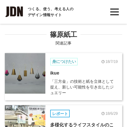
INTERVIEW
つくる、使う、考える人の
デザイン情報サイト
インタビュー
REPORT
篠原紙工
レポート
関連記事
COLUMN
身につけたい
18/7/19
コラム
ikue
「三方金」の技術と紙を立体として
捉え、新しい可能性を引き出したジ
ュエリー
PR
レポート
18/6/29
多様化するライフスタイルのこ