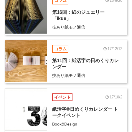
コラム
18/6/20
第16回：紙のジュエリー
「ikue」
技あり紙モノ通信
コラム
17/12/12
第11回：紙活字の日めくりカレ
ンダー
技あり紙モノ通信
イベント
17/10/2
紙活字®日めくりカレンダー ト
ークイベント
Book&Design