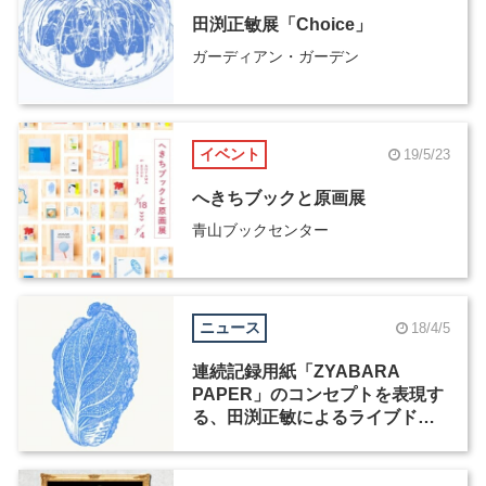
田渕正敏展「Choice」
ガーディアン・ガーデン
イベント
19/5/23
へきちブックと原画展
青山ブックセンター
ニュース
18/4/5
連続記録用紙「ZYABARA
PAPER」のコンセプトを表現す
る、田渕正敏によるライブドロ
ーイングイベント「THINK OF
THINGS」で開催