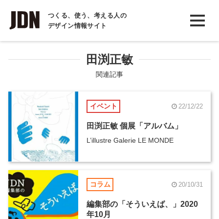
INTERVIEW
つくる、使う、考える人の
デザイン情報サイト
インタビュー
REPORT
田渕正敏
レポート
関連記事
COLUMN
イベント
22/12/22
コラム
田渕正敏 個展「アルバム」
L’illustre Galerie LE MONDE
コラム
20/10/31
編集部の「そういえば、」2020
年10月