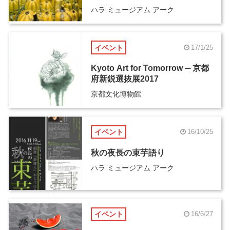
ハラ ミュージアム アーク
イベント
17/1/25
Kyoto Art for Tomorrow ─ 京都
府新鋭選抜展2017
京都文化博物館
イベント
16/10/25
秋の夜長の束芋語り
ハラ ミュージアム アーク
イベント
16/6/27