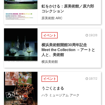
虹をかける：原美術館／原六郎
コレクション
原美術館 ARC
イベント
19/2/8
横浜美術館開館30周年記念
Meet the Collection －アートと
人と、美術館
横浜美術館
イベント
18/7/2
うごくとまる
ハラ ミュージアム アーク