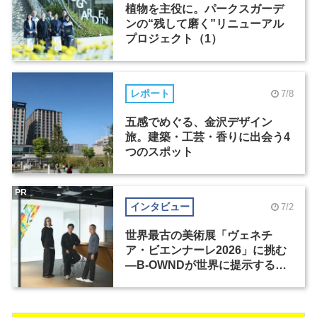
植物を主役に。パークスガーデ
ンの“残して磨く”リニューアル
プロジェクト（1）
レポート
7/8
五感でめぐる、金沢デザイン
旅。建築・工芸・香りに出会う4
つのスポット
PR
インタビュー
7/2
世界最古の美術展「ヴェネチ
ア・ビエンナーレ2026」に挑む
―B-OWNDが世界に提示する美
の基準とは？（前編）