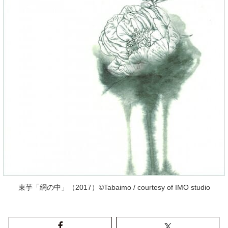
束芋「網の中」（2017）©Tabaimo / courtesy of IMO studio