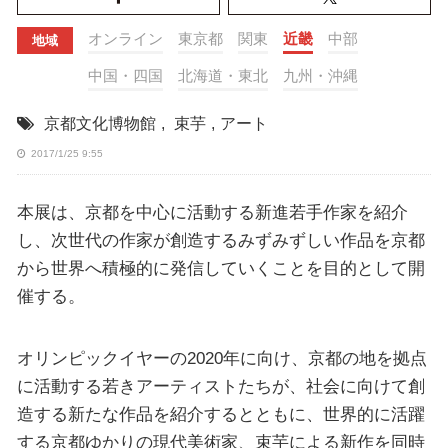
オンライン
東京都
関東
近畿
中部
地域
中国・四国
北海道・東北
九州・沖縄
京都文化博物館
,
束芋
,
アート
2017/1/25 9:55
本展は、京都を中心に活動する新進若手作家を紹介
し、次世代の作家が創造するみずみずしい作品を京都
から世界へ積極的に発信していくことを目的として開
催する。
オリンピックイヤーの2020年に向け、京都の地を拠点
に活動する若きアーティストたちが、社会に向けて創
造する新たな作品を紹介するとともに、世界的に活躍
する京都ゆかりの現代美術家、束芋による新作を同時