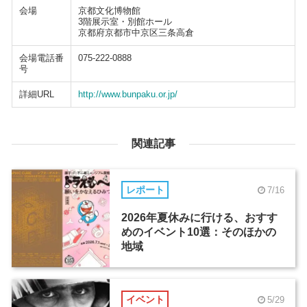
会場
京都文化博物館
3階展示室・別館ホール
京都府京都市中京区三条高倉
会場電話番
075-222-0888
号
詳細URL
http://www.bunpaku.or.jp/
関連記事
レポート
7/16
2026年夏休みに行ける、おすす
めのイベント10選：そのほかの
地域
イベント
5/29