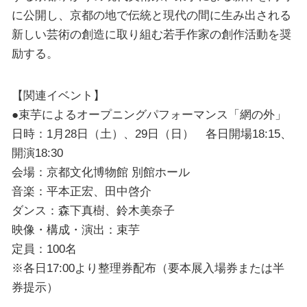
に公開し、京都の地で伝統と現代の間に生み出される
新しい芸術の創造に取り組む若手作家の創作活動を奨
励する。
【関連イベント】
●束芋によるオープニングパフォーマンス「網の外」
日時：1月28日（土）、29日（日） 各日開場18:15、
開演18:30
会場：京都文化博物館 別館ホール
音楽：平本正宏、田中啓介
ダンス：森下真樹、鈴木美奈子
映像・構成・演出：束芋
定員：100名
※各日17:00より整理券配布（要本展入場券または半
券提示）