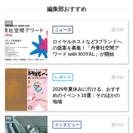
編集部おすすめ
PR
ニュース
7/28
ロイヤルホストなど3ブランドへ
の提案を募集！「丹青社空間ア
ワード with ROYAL」が開始
レポート
7/16
2026年夏休みに行ける、おすす
めのイベント10選：そのほかの
地域
PR
インタビュー
7/13