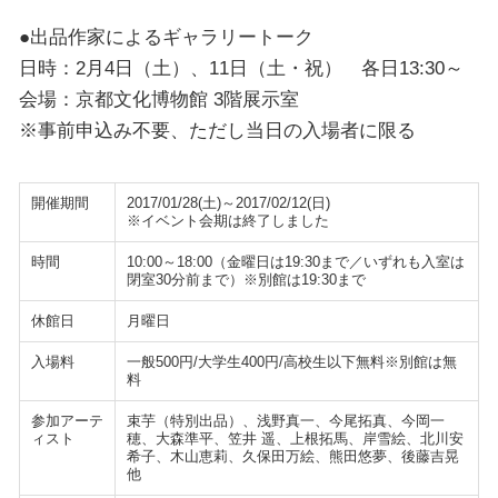
●出品作家によるギャラリートーク
日時：2月4日（土）、11日（土・祝） 各日13:30～
会場：京都文化博物館 3階展示室
※事前申込み不要、ただし当日の入場者に限る
開催期間
2017/01/28(土)～2017/02/12(日)
※イベント会期は終了しました
時間
10:00～18:00（金曜日は19:30まで／いずれも入室は
閉室30分前まで）※別館は19:30まで
休館日
月曜日
入場料
一般500円/大学生400円/高校生以下無料※別館は無
料
参加アーテ
束芋（特別出品）、浅野真一、今尾拓真、今岡一
ィスト
穂、大森準平、笠井 遥、上根拓馬、岸雪絵、北川安
希子、木山恵莉、久保田万絵、熊田悠夢、後藤吉晃
他