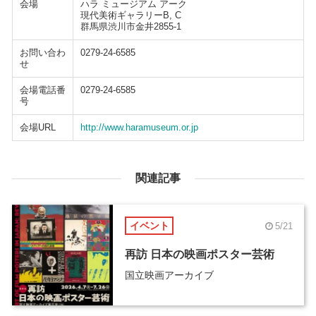
会場
ハラ ミュージアム アーク
現代美術ギャラリーB, C
群馬県渋川市金井2855-1
お問い合わ
0279-24-6585
せ
会場電話番
0279-24-6585
号
会場URL
http://www.haramuseum.or.jp
関連記事
イベント
5/21
再訪 日本の映画ポスター芸術
国立映画アーカイブ