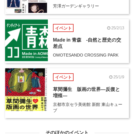
芳澤ガーデンギャラリー
イベント
25/2/13
Made in 青森 -自然と歴史の交
差点
OMOTESANDO CROSSING PARK
イベント
25/1/9
草間彌生 版画の世界―反復と
増殖―
京都市京セラ美術館 新館 東山キュー
ブ
そのほかのイベント