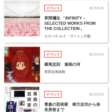
イベント
25/8/25
草間彌生 「INFINITY –
SELECTED WORKS FROM
THE COLLECTION」
エスパス ルイ・ヴィトン大阪
イベント
25/5/14
横尾忠則 連画の河
世田谷美術館
イベント
25/2/18
青森の芸術家 棟方志功から奈
良美智まで