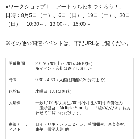
●ワークショップⅠ「アートうちわをつくろう！」
日時：8月5日（土）、6日（日）、19日（土）、20日
（日） 10:30～、13:00～、15:00～
※その他の関連イベントは、下記URLをご覧くだい。
開催期間
2017/07/01(土)～2017/09/10(日)
※イベント会期は終了しました
時間
9:30～4:30（入館は閉館の30分前まで）
休館日
木曜日（8月は無休）
入場料
一般1,100円/大高生700円/小中生500円 ※併催の
「鬼頭健吾 Multiple Star II」、「線のひびき」もあ
わせてご覧いただけます。
参加アーテ
ロイ・リキテンシュタイン、草間彌生、奈良美智、
ィスト
束芋、横尾忠則 他