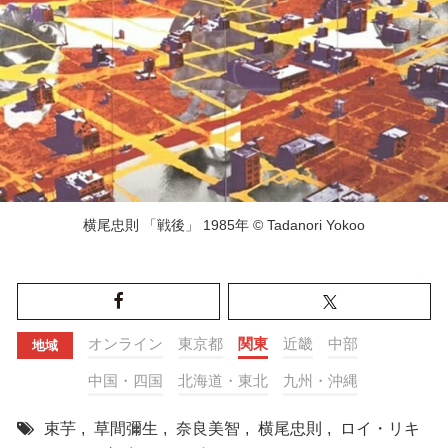
横尾忠則 「戦後」 1985年 © Tadanori Yokoo
オンライン
東京都
関東
近畿
中部
地域
中国・四国
北海道・東北
九州・沖縄
束芋
,
草間彌生
,
奈良美智
,
横尾忠則
,
ロイ・リキ