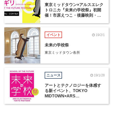
東京ミッドタウン×アルスエレク
トロニカ『未来の学校祭』初開
催！市原えつこ・後藤映則・
Dorita・和田永…いま注目のア
ーティスト4組に聞く、“ギリギ
リ”への挑戦力
イベント
19/2/1
未来の学校祭
東京ミッドタウン各所
ニュース
19/1/28
アートとテクノロジーを体感す
る新イベント、TOKYO
MIDTOWN×ARS
ELECTRONICA「未来の学校
祭」開催決定！