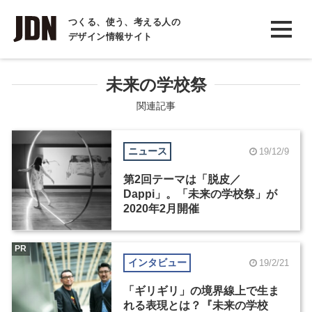
INTERVIEW
つくる、使う、考える人の
デザイン情報サイト
インタビュー
REPORT
未来の学校祭
レポート
関連記事
COLUMN
ニュース
19/12/9
コラム
第2回テーマは「脱皮／
Dappi」。「未来の学校祭」が
2020年2月開催
PR
インタビュー
19/2/21
「ギリギリ」の境界線上で生ま
れる表現とは？『未来の学校