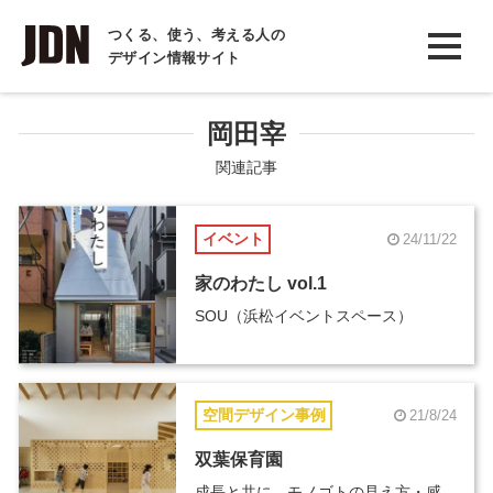
INTERVIEW
つくる、使う、考える人の
デザイン情報サイト
インタビュー
REPORT
岡田宰
レポート
関連記事
COLUMN
イベント
24/11/22
コラム
家のわたし vol.1
SOU（浜松イベントスペース）
空間デザイン事例
21/8/24
双葉保育園
成長と共に、モノゴトの見え方・感