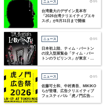
ニュース
8/6
台湾最大のデザイン見本市
「2026台湾クリエイティブエキ
スポ」が8月31日まで開催
ニュース
8/6
日本初上陸、ティム・バートン
の没入型展覧会「ティム・バー
トンのラビリンス」が東京・豊
洲で開催
ニュース
8/5
佐藤可士和、中村勇吾、MIKIKO
らが登壇、広告クリエイティブ
フェスティバル「虎ノ門広告
祭」の第2回が開催