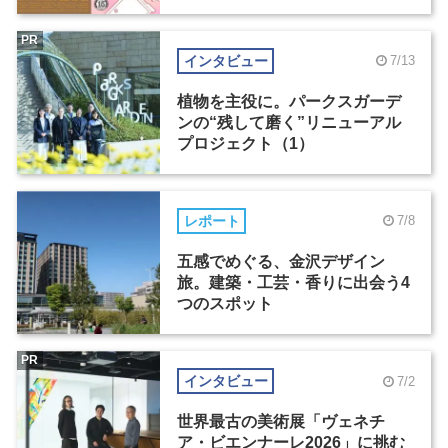
PR
インタビュー
7/13
植物を主役に。パークスガーデ
ンの“残して磨く”リニューアル
プロジェクト（1）
レポート
7/8
五感でめぐる、金沢デザイン
旅。建築・工芸・香りに出会う4
つのスポット
PR
インタビュー
7/2
世界最古の美術展「ヴェネチ
ア・ビエンナーレ2026」に挑む