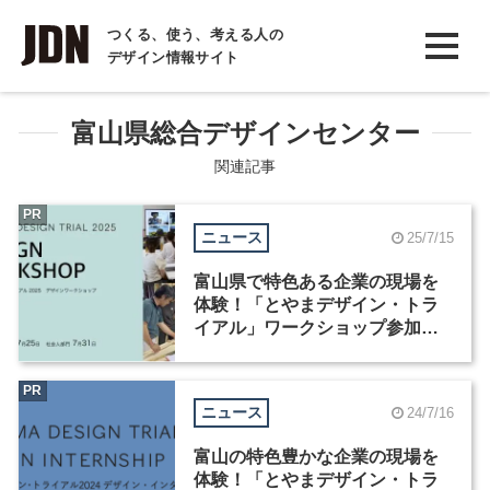
INTERVIEW
つくる、使う、考える人の
デザイン情報サイト
インタビュー
REPORT
富山県総合デザインセンター
レポート
関連記事
COLUMN
PR
ニュース
25/7/15
コラム
富山県で特色ある企業の現場を
体験！「とやまデザイン・トラ
イアル」ワークショップ参加者
（学生・社会人）を募集中
PR
ニュース
24/7/16
富山の特色豊かな企業の現場を
体験！「とやまデザイン・トラ