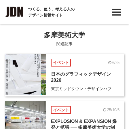
INTERVIEW
つくる、使う、考える人の
デザイン情報サイト
インタビュー
REPORT
多摩美術大学
レポート
関連記事
COLUMN
イベント
6/25
コラム
日本のグラフィックデザイン
2026
東京ミッドタウン・デザインハブ
イベント
25/10/6
EXPLOSION & EXPANSION 爆
発と拡張 ── 多摩美術大学の制