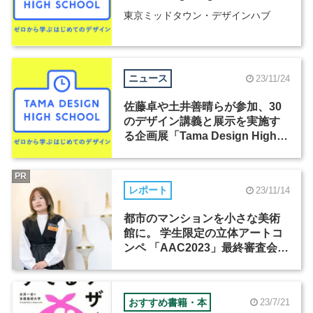
東京ミッドタウン・デザインハブ
ニュース
23/11/24
佐藤卓や土井善晴らが参加、30
のデザイン講義と展示を実施す
る企画展「Tama Design High
School」が開催
PR
レポート
23/11/14
都市のマンションを小さな美術
館に。 学生限定の立体アートコ
ンペ 「AAC2023」最終審査会レ
ポート
おすすめ書籍・本
23/7/21