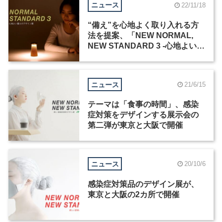
ニュース
22/11/18
“備え”を⼼地よく取り⼊れる⽅
法を提案、「NEW NORMAL,
NEW STANDARD 3 -⼼地よい備
えのデザイン展-」が東京と大阪
で開催
ニュース
21/6/15
テーマは「食事の時間」、感染
症対策をデザインする展示会の
第二弾が東京と大阪で開催
ニュース
20/10/6
感染症対策品のデザイン展が、
東京と大阪の2カ所で開催