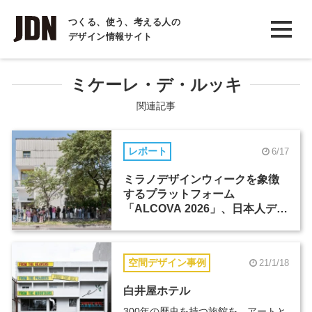
INTERVIEW
つくる、使う、考える人の
デザイン情報サイト
インタビュー
REPORT
ミケーレ・デ・ルッキ
レポート
関連記事
COLUMN
レポート
6/17
コラム
ミラノデザインウィークを象徴
するプラットフォーム
「ALCOVA 2026」、日本人デザ
イナーたちの活躍
空間デザイン事例
21/1/18
白井屋ホテル
300年の歴史を持つ旅館を、アートと