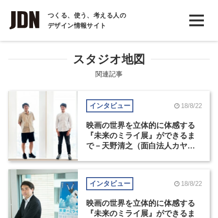
INTERVIEW
つくる、使う、考える人の
デザイン情報サイト
インタビュー
REPORT
スタジオ地図
レポート
関連記事
COLUMN
インタビュー
18/8/22
コラム
映画の世界を立体的に体感する
『未来のミライ展』ができるま
で－天野清之（面白法人カヤッ
ク）×伊藤整（スタジオ地図）
インタビュー
18/8/22
映画の世界を立体的に体感する
『未来のミライ展』ができるま