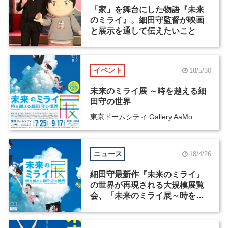
「家」を舞台にした物語『未来
のミライ』。細田守監督が映画
と展示を通して伝えたいこと
イベント
18/5/30
未来のミライ展 ～時を越える細
田守の世界
東京ドームシティ Gallery AaMo
ニュース
18/4/26
細田守最新作『未来のミライ』
の世界が再現される大規模展覧
会、「未来のミライ展～時を越
える細田守の世界」が7月25日か
ら開催