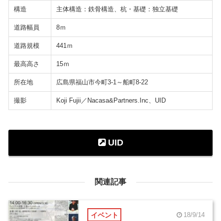
構造
主体構造：鉄骨構造、杭・基礎：独立基礎
道路幅員
8ｍ
道路規模
441ｍ
最高高さ
15ｍ
所在地
広島県福山市今町3-1～船町8-22
撮影
Koji Fujii／Nacasa&Partners.Inc、UID
UID
関連記事
イベント
18/9/14