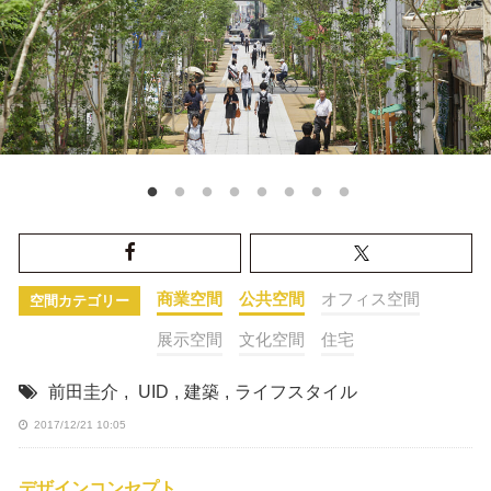
商業空間
公共空間
オフィス空間
空間カテゴリー
展示空間
文化空間
住宅
前田圭介
,
UID
,
建築
,
ライフスタイル
2017/12/21 10:05
デザインコンセプト