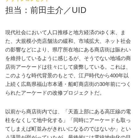
担当：前田圭介／UID
現代社会において人口推移と地方経済のゆく末、ま
た、大規模小売店舗法の緩和、市域拡大、ネット社会
の影響などにより、県庁所在地にある商店街は賑わい
を維持しているように感じるが、そうでない地域の商
店街アーケードは往々にして疲弊している。これは、
このような時代背景のもとで、江戸時代から400年以
上続く広島県福山市本通・船町商店街の30年前につく
られたアーケードの改修プロジェクトだ。
以前から商店街内では、「天蓋上部にある高圧線の電
柱をなくして地中化する」「同時にアーケードも取っ
てしまえば町並みがきれいになるのではないか」とい
う議題が挙がっていたが、最終的には電線地中化の目