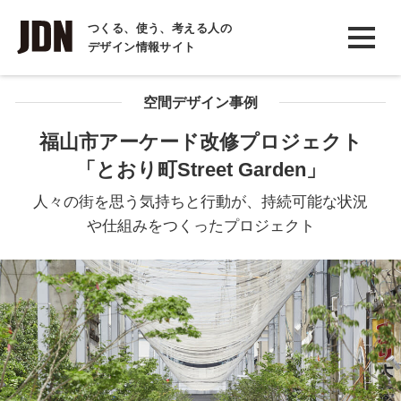
INTERVIEW
つくる、使う、考える人の
デザイン情報サイト
インタビュー
REPORT
空間デザイン事例
レポート
福山市アーケード改修プロジェクト
「とおり町Street Garden」
COLUMN
コラム
人々の街を思う気持ちと行動が、持続可能な状況
や仕組みをつくったプロジェクト