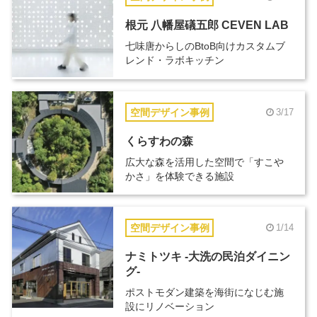
根元 八幡屋礒五郎 CEVEN LAB
七味唐からしのBtoB向けカスタムブ
レンド・ラボキッチン
空間デザイン事例
3/17
くらすわの森
広大な森を活用した空間で「すこや
かさ」を体験できる施設
空間デザイン事例
1/14
ナミトツキ -大洗の民泊ダイニン
グ-
ポストモダン建築を海街になじむ施
設にリノベーション