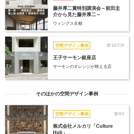
藤井厚二賞特別講演会～前田圭
介から見た藤井厚二～
ウィングス京都
空間デザイン事例
15/7/29
王子サーモン銀座店
サーモンのオレンジが映える店
そのほかの空間デザイン事例
空間デザイン事例
8/3
株式会社メルカリ「Culture
Hub」