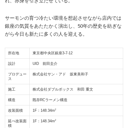
れ、赤身を引き立たせている。
サーモンの育つ冷たい環境を想起させながら店内では
銀座の気質をあたたかく演出し、50年の歴史を紡ぎな
がら今日も新たに多くの人を迎える。
所在地
東京都中央区銀座3-7-12
設計
UID 前田圭介
プロデュー
株式会社サン・アド 坂東美和子
ス
施工
株式会社ダブルボックス 和田 重文
構造
既存RCラーメン構造
改装面積
2
1F：148.34m
延べ改装面
2
1F：148.34m
積