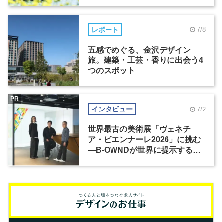
レポート
7/8
五感でめぐる、金沢デザイン
旅。建築・工芸・香りに出会う4
つのスポット
PR
インタビュー
7/2
世界最古の美術展「ヴェネチ
ア・ビエンナーレ2026」に挑む
―B-OWNDが世界に提示する美
の基準とは？（前編）