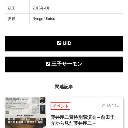
竣工
2015年4月
撮影
Ryogo Utatsu
UID
王子サーモン
関連記事
イベント
18/9/14
藤井厚二賞特別講演会～前田圭
介から見た藤井厚二～