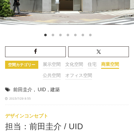
展示空間
文化空間
住宅
商業空間
空間カテゴリー
公共空間
オフィス空間
前田圭介
,
UID
,
建築
2015/7/29 8:55
デザインコンセプト
担当：前田圭介 / UID