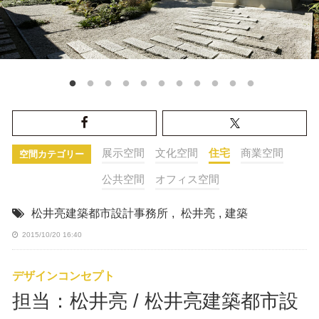
展示空間
文化空間
住宅
商業空間
空間カテゴリー
公共空間
オフィス空間
松井亮建築都市設計事務所
,
松井亮
,
建築
2015/10/20 16:40
デザインコンセプト
担当：松井亮 / 松井亮建築都市設