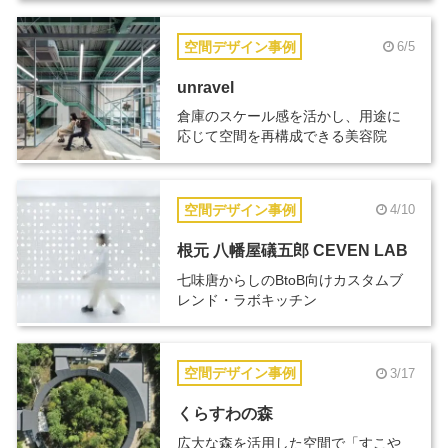
空間デザイン事例
6/5
unravel
倉庫のスケール感を活かし、用途に
応じて空間を再構成できる美容院
空間デザイン事例
4/10
根元 八幡屋礒五郎 CEVEN LAB
七味唐からしのBtoB向けカスタムブ
レンド・ラボキッチン
空間デザイン事例
3/17
くらすわの森
広大な森を活用した空間で「すこや