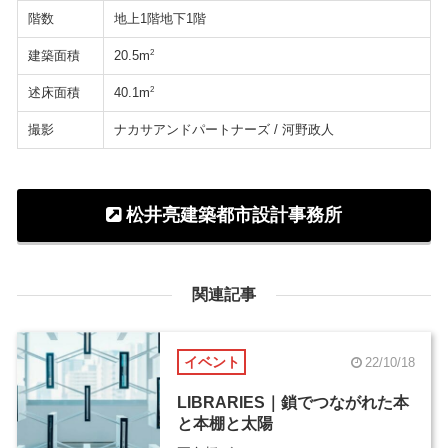
階数
地上1階地下1階
建築面積
2
20.5m
述床面積
2
40.1m
撮影
ナカサアンドパートナーズ / 河野政人
松井亮建築都市設計事務所
関連記事
イベント
22/10/18
LIBRARIES｜鎖でつながれた本
と本棚と太陽