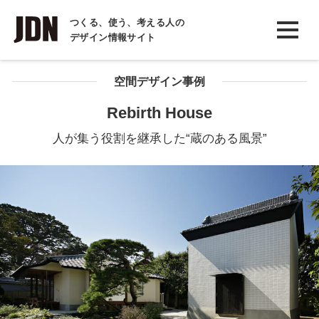
INTERVIEW
つくる、使う、考える人の
デザイン情報サイト
インタビュー
REPORT
空間デザイン事例
レポート
Rebirth House
COLUMN
人が集う役割を継承した“蔵のある風景”
コラム