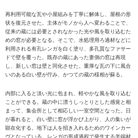
再利用可能な瓦や小屋組みを丁寧に解体し、屋根の形
状を復元させた。主体がモノから人へ変わることで、
従来の蔵には必要とされなかった光や風を取り込むた
めの窓が必要となる。そこで、水処理用ろ過材などに
利用される有孔レンガを白く塗り、多孔質なファサー
ドで壁を覆った。既存の蔵にあった妻側の窓は再現
し、新しい窓は壁と同化させた。重厚な瓦の下に風合
いのある白い壁が佇み、かつての蔵の様相が蘇る。
内部に入ると淡い光に包まれ、軽やかな風を取り込む
ことができる。蔵の中に漂うしっとりとした感覚と相
まって、集会所として相応しい一室空間となった。日
が暮れると、白い壁に窓が浮かび上がり、人の集いが
顕在化する。地下は人を招き入れるためのワインカー
ヴとなっている。レンガの形成過程で発生する半端材