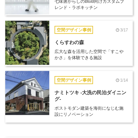
七味唐からしのBtoB向けカスタムブ
レンド・ラボキッチン
空間デザイン事例
3/17
くらすわの森
広大な森を活用した空間で「すこや
かさ」を体験できる施設
空間デザイン事例
1/14
ナミトツキ -大洗の民泊ダイニン
グ-
ポストモダン建築を海街になじむ施
設にリノベーション