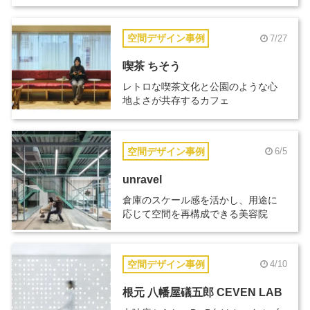
空間デザイン事例
7/27
喫茶 ちそう
レトロな喫茶文化と公園のような心
地よさが共存するカフェ
空間デザイン事例
6/5
unravel
倉庫のスケール感を活かし、用途に
応じて空間を再構成できる美容院
空間デザイン事例
4/10
根元 八幡屋礒五郎 CEVEN LAB