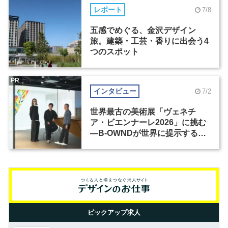
レポート
7/8
五感でめぐる、金沢デザイン
旅。建築・工芸・香りに出会う4
つのスポット
PR
インタビュー
7/2
世界最古の美術展「ヴェネチ
ア・ビエンナーレ2026」に挑む
―B-OWNDが世界に提示する美
の基準とは？（前編）
ピックアップ求人