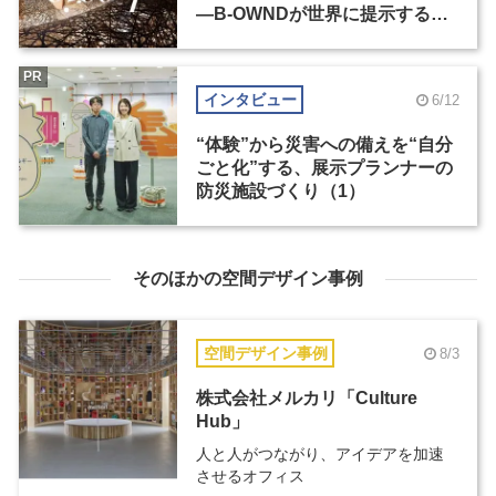
―B-OWNDが世界に提示する美
の基準とは？（後編）
PR
インタビュー
6/12
“体験”から災害への備えを“自分
ごと化”する、展示プランナーの
防災施設づくり（1）
そのほかの空間デザイン事例
空間デザイン事例
8/3
株式会社メルカリ「Culture
Hub」
人と人がつながり、アイデアを加速
させるオフィス