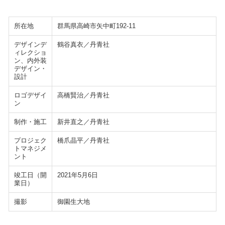
所在地
群馬県高崎市矢中町192-11
デザインデ
鶴谷真衣／丹青社
ィレクショ
ン、内外装
デザイン・
設計
ロゴデザイ
高橋賢治／丹青社
ン
制作・施工
新井直之／丹青社
プロジェク
橋爪晶平／丹青社
トマネジメ
ント
竣工日（開
2021年5月6日
業日）
撮影
御園生大地