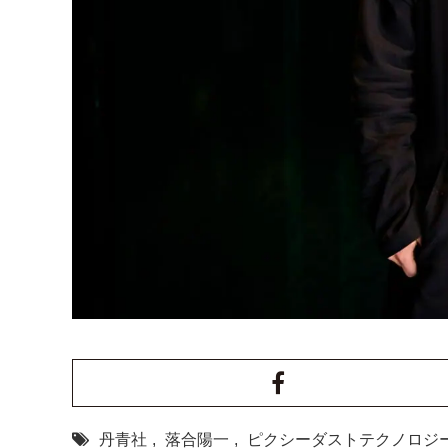
丹青社
,
落合陽一
,
ピクシーダストテクノロジ