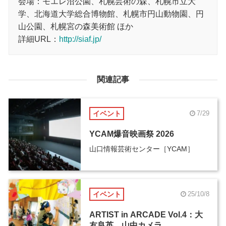
会場：モエレ沼公園、札幌芸術の森、札幌市立大
学、北海道大学総合博物館、札幌市円山動物園、円
山公園、札幌宮の森美術館 ほか
詳細URL：
http://siaf.jp/
関連記事
イベント
7/29
YCAM爆音映画祭 2026
山口情報芸術センター［YCAM］
イベント
25/10/8
ARTIST in ARCADE Vol.4：大
友良英、山中カメラ