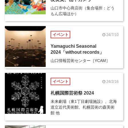
山口市中心商店街（集合場所：どう
もん広場ほか）
イベント
24/7/10
Yamaguchi Seasonal
2024「without records」
山口情報芸術センター［YCAM］
イベント
24/2/16
札幌国際芸術祭 2024
未来劇場（東1丁目劇場施設）、北海
道立近代美術館、札幌芸術の森美術
館 他