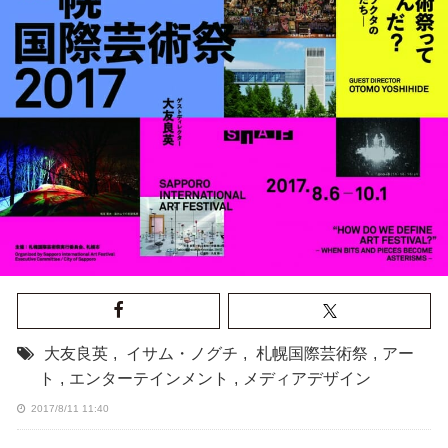
大友良英
,
イサム・ノグチ
,
札幌国際芸術祭
,
アー
ト
,
エンターテインメント
,
メディアデザイン
2017/8/11 11:40