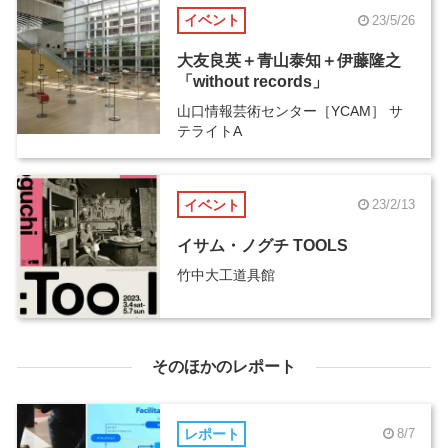
イベント
23/5/26
大友良英＋青山泰知＋伊藤隆之
「without records」
山口情報芸術センター［YCAM］ サ
テライトA
イベント
23/2/13
イサム・ノグチ TOOLS
竹中大工道具館
そのほかのレポート
レポート
8/7