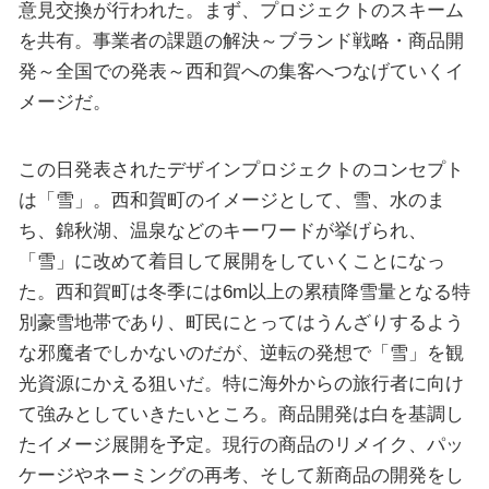
意見交換が行われた。まず、プロジェクトのスキーム
を共有。事業者の課題の解決～ブランド戦略・商品開
発～全国での発表～西和賀への集客へつなげていくイ
メージだ。
この日発表されたデザインプロジェクトのコンセプト
は「雪」。西和賀町のイメージとして、雪、水のま
ち、錦秋湖、温泉などのキーワードが挙げられ、
「雪」に改めて着目して展開をしていくことになっ
た。西和賀町は冬季には6m以上の累積降雪量となる特
別豪雪地帯であり、町民にとってはうんざりするよう
な邪魔者でしかないのだが、逆転の発想で「雪」を観
光資源にかえる狙いだ。特に海外からの旅行者に向け
て強みとしていきたいところ。商品開発は白を基調し
たイメージ展開を予定。現行の商品のリメイク、パッ
ケージやネーミングの再考、そして新商品の開発をし