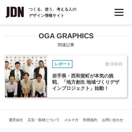
INTERVIEW
つくる、使う、考える人の
デザイン情報サイト
インタビュー
REPORT
OGA GRAPHICS
レポート
関連記事
COLUMN
レポート
15/9/15
コラム
岩手県・西和賀町が本気の挑
戦、「地方創生 地域づくりデザ
インプロジェクト」始動！
運営会社
広告・取材について
メルマガ
利用規約
お問い合わせ