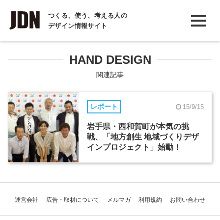
INTERVIEW
つくる、使う、考える人の
デザイン情報サイト
インタビュー
REPORT
HAND DESIGN
レポート
関連記事
COLUMN
レポート
15/9/15
コラム
岩手県・西和賀町が本気の挑
戦、「地方創生 地域づくりデザ
インプロジェクト」始動！
運営会社
広告・取材について
メルマガ
利用規約
お問い合わせ