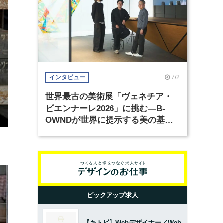
7/2
インタビュー
世界最古の美術展「ヴェネチア・
ビエンナーレ2026」に挑む―B-
OWNDが世界に提示する美の基準
とは？（前編）
ピックアップ求人
【キトビ】Webデザイナー／Web