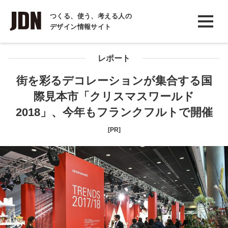
INTERVIEW
つくる、使う、考える人の
デザイン情報サイト
インタビュー
REPORT
レポート
レポート
街を彩るデコレーションが集合する国
際見本市「クリスマスワールド
COLUMN
2018」、今年もフランクフルトで開催
コラム
[PR]