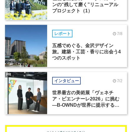
ンの“残して磨く”リニューアル
プロジェクト（1）
レポート
7/8
五感でめぐる、金沢デザイン
旅。建築・工芸・香りに出会う4
つのスポット
PR
インタビュー
7/2
世界最古の美術展「ヴェネチ
ア・ビエンナーレ2026」に挑む
―B-OWNDが世界に提示する美
の基準とは？（前編）