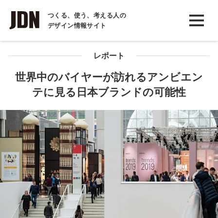
INTERVIEW
つくる、使う、考える人の
デザイン情報サイト
インタビュー
REPORT
レポート
レポート
世界中のバイヤーが訪れるアンビエン
テに見る日本ブランドの可能性
COLUMN
コラム