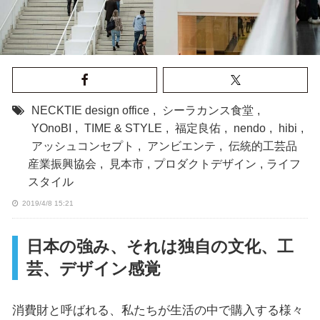
NECKTIE design office
,
シーラカンス食堂
,
YOnoBI
,
TIME & STYLE
,
福定良佑
,
nendo
,
hibi
,
アッシュコンセプト
,
アンビエンテ
,
伝統的工芸品
産業振興協会
,
見本市
,
プロダクトデザイン
,
ライフ
スタイル
2019/4/8 15:21
日本の強み、それは独自の文化、工
芸、デザイン感覚
消費財と呼ばれる、私たちが生活の中で購入する様々