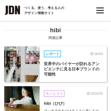
INTERVIEW
つくる、使う、考える人の
デザイン情報サイト
インタビュー
REPORT
hibi
レポート
関連記事
COLUMN
レポート
19/4/8
コラム
世界中のバイヤーが訪れるアン
ビエンテに見る日本ブランドの
可能性
モノとコト
15/10/20
hibi（ひび）
マッチで火をつけるように楽しむお